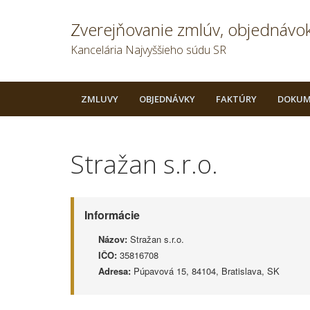
Zverejňovanie zmlúv, objednávok
Kancelária Najvyššieho súdu SR
ZMLUVY
OBJEDNÁVKY
FAKTÚRY
DOKUM
Stražan s.r.o.
Informácie
Názov:
Stražan s.r.o.
IČO:
35816708
Adresa:
Púpavová 15, 84104, Bratislava, SK