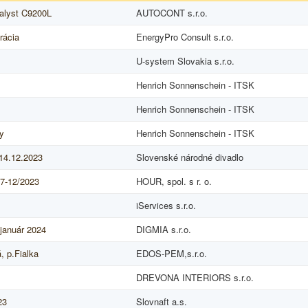
alyst C9200L
AUTOCONT s.r.o.
rácia
EnergyPro Consult s.r.o.
U-system Slovakia s.r.o.
Henrich Sonnenschein - ITSK
Henrich Sonnenschein - ITSK
y
Henrich Sonnenschein - ITSK
 14.12.2023
Slovenské národné divadlo
7-12/2023
HOUR, spol. s r. o.
iServices s.r.o.
 január 2024
DIGMIA s.r.o.
, p.Fialka
EDOS-PEM,s.r.o.
DREVONA INTERIORS s.r.o.
23
Slovnaft a.s.