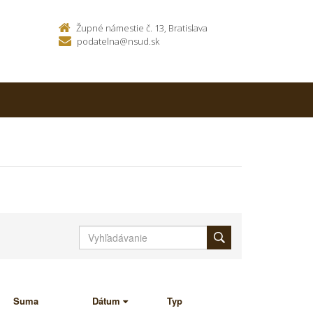
Župné námestie č. 13, Bratislava
podatelna@nsud.sk
Suma
Dátum
Typ