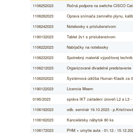
1106252023
Ročná podpora na switche CISCO Cat
1106262023
Oprava snímača zemného plynu, kalib
1106242023
Notebooky s príslušenstvom
1190132023
Tablet 2v1 s príslušenstvom
1106222023
Nabíjačky na notebooky
1106232023
Spotrebný materiál výpočtovej technik
1106212023
Organizované divadelné predstavenie
1106202023
Systémová údržba Human Klasik za 0
1190122023
Licencia Weem
0195/2023
správa IKT zariadení úroveň L2 a L3 -
1106192023
odb. seminár 19.10.2023 - p.Kristínová
1106162023
Kancelársky nábytok 80 ks
1106172023
PHM + umytie auta - 01.12.- 15.12.20