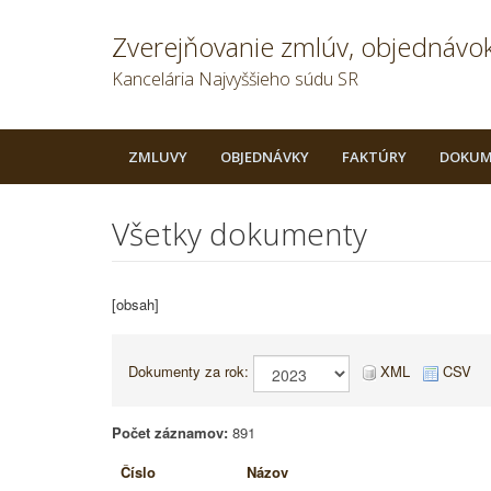
Zverejňovanie zmlúv, objednávok
Kancelária Najvyššieho súdu SR
ZMLUVY
OBJEDNÁVKY
FAKTÚRY
DOKUM
Všetky dokumenty
[obsah]
Dokumenty za rok:
XML
CSV
Počet záznamov:
891
Číslo
Názov