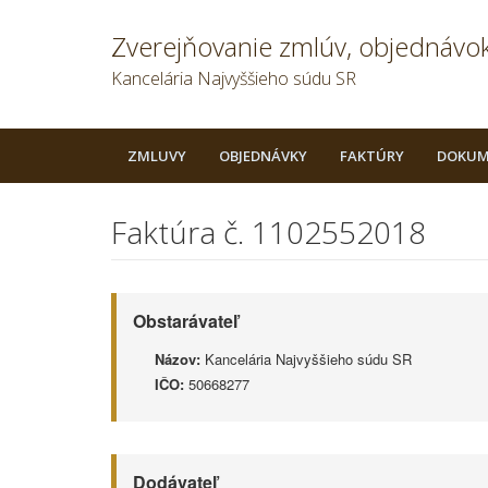
Zverejňovanie zmlúv, objednávok
Kancelária Najvyššieho súdu SR
ZMLUVY
OBJEDNÁVKY
FAKTÚRY
DOKUM
Faktúra č. 1102552018
Obstarávateľ
Názov:
Kancelária Najvyššieho súdu SR
IČO:
50668277
Dodávateľ