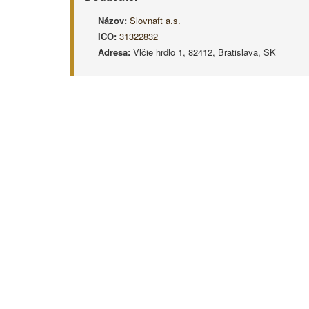
Názov:
Slovnaft a.s.
IČO:
31322832
Adresa:
Vlčie hrdlo 1, 82412, Bratislava, SK