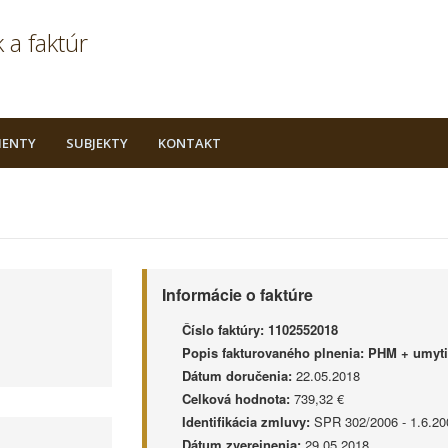
 a faktúr
ENTY
SUBJEKTY
KONTAKT
Informácie o faktúre
Číslo faktúry:
1102552018
Popis fakturovaného plnenia:
PHM + umytie
Dátum doručenia:
22.05.2018
Celková hodnota:
739,32 €
Identifikácia zmluvy:
SPR 302/2006 - 1.6.20
Dátum zverejnenia:
29.05.2018