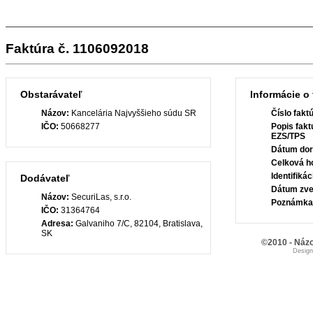
Faktúra č. 1106092018
Obstarávateľ
Informácie o 
Názov:
Kancelária Najvyššieho súdu SR
Číslo fakt
IČO:
50668277
Popis fakt
EZS/TPS
Dátum dor
Celková h
Identifiká
Dodávateľ
Dátum zve
Názov:
SecuriLas, s.r.o.
Poznámka
IČO:
31364764
Adresa:
Galvaniho 7/C, 82104, Bratislava,
SK
©2010 - Názo
Desig