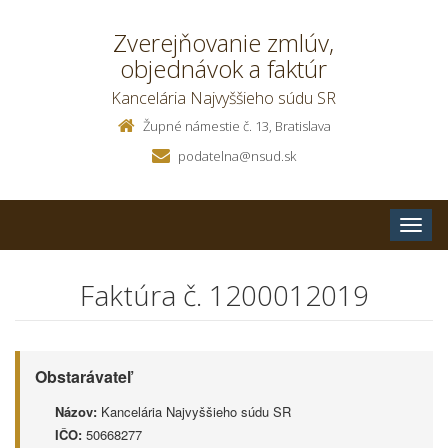
Zverejňovanie zmlúv,
objednávok a faktúr
Kancelária Najvyššieho súdu SR
Župné námestie č. 13, Bratislava
podatelna@nsud.sk
Toggle
naviga
Faktúra č. 1200012019
Obstarávateľ
Názov:
Kancelária Najvyššieho súdu SR
IČO:
50668277