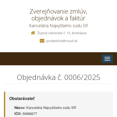
Zverejňovanie zmlúv,
objednávok a faktúr
Kancelária Najvyššieho súdu SR
Župné námestie č. 13, Bratislava
podatelna@nsud.sk
Toggle
naviga
Objednávka č. 0006/2025
Obstarávateľ
Názov:
Kancelária Najvyššieho súdu SR
IČO:
50668277