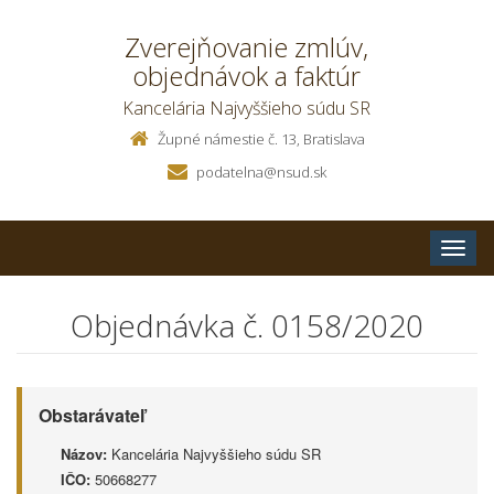
Zverejňovanie zmlúv,
objednávok a faktúr
Kancelária Najvyššieho súdu SR
Župné námestie č. 13, Bratislava
podatelna@nsud.sk
Toggle
naviga
Objednávka č. 0158/2020
Obstarávateľ
Názov:
Kancelária Najvyššieho súdu SR
IČO:
50668277