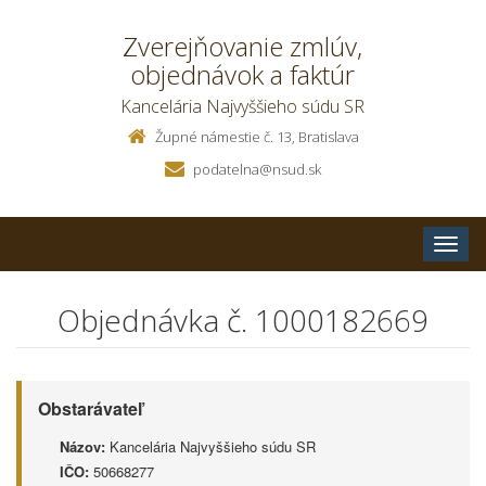
Zverejňovanie zmlúv,
objednávok a faktúr
Kancelária Najvyššieho súdu SR
Župné námestie č. 13, Bratislava
podatelna@nsud.sk
Toggle
naviga
Objednávka č. 1000182669
Obstarávateľ
Názov:
Kancelária Najvyššieho súdu SR
IČO:
50668277