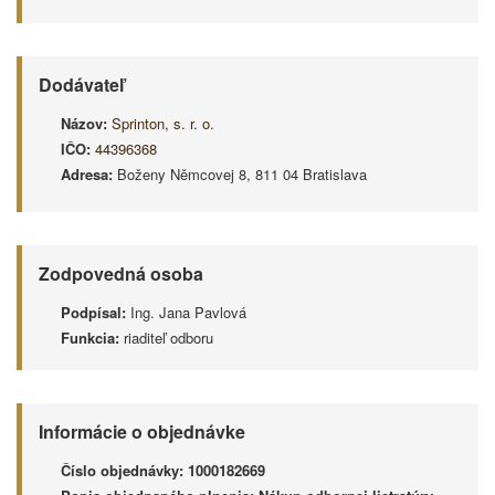
Dodávateľ
Názov:
Sprinton, s. r. o.
IČO:
44396368
Adresa:
Boženy Němcovej 8, 811 04 Bratislava
Zodpovedná osoba
Podpísal:
Ing. Jana Pavlová
Funkcia:
riaditeľ odboru
Informácie o objednávke
Číslo objednávky:
1000182669