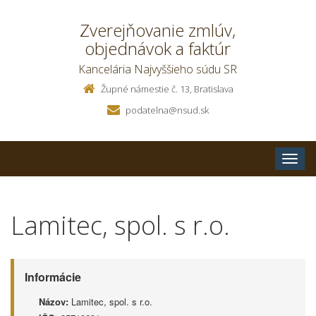
Zverejňovanie zmlúv,
objednávok a faktúr
Kancelária Najvyššieho súdu SR
Župné námestie č. 13, Bratislava
podatelna@nsud.sk
Toggle
naviga
Lamitec, spol. s r.o.
Informácie
Názov:
Lamitec, spol. s r.o.