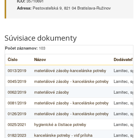
IČO:
35710691
Adresa:
Pestovateľská 9, 821 04 Bratislava-Ružinov
Súvisiace dokumenty
Počet záznamov:
103
Číslo
Názov
Dodávateľ
0013/2019
materiálové zásoby-kancelárske potreby
Lamitec, spol.
0045/2019
materiálové zásoby - kancelárske potreby
Lamitec, spol.
0062/2019
materiálové zásoby
Lamitec, spol.
0081/2019
materiálové zásoby - kancelárske potreby
Lamitec, spol.
0126/2019
materiálové zásoby - kancelárske potreby
Lamitec, spol.
0025/2021
hygienické a čistiace potreby
Lamitec, spol.
0182/2023
kancelárske potreby - viď príloha
Lamitec, spol.