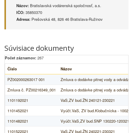
Názov:
Bratislavská vodárenská spoločnosť, a.s.
IČO:
35850370
Adresa:
Prešovská 48, 826 46 Bratislava-Ružinov
Súvisiace dokumenty
Počet záznamov:
267
Číslo
Názov
PZ002000263017 001
Zmluva o dodávke pitnej vody a odvádza
Zmluva č. PZ00216349_001
Zmluva o dodávke pitnej vody a odvádza
1101192021
VaS,ZV bud.ŽN 240121-230221
1101452021
Vyúčt.VaS, ZV bud.Klobučnícka - 100221
1101482021
Vyúčt.VaS,ZV bud.SNP 130220-120321
1101522021
VaS,ZV bud.ŽN 240221-230321