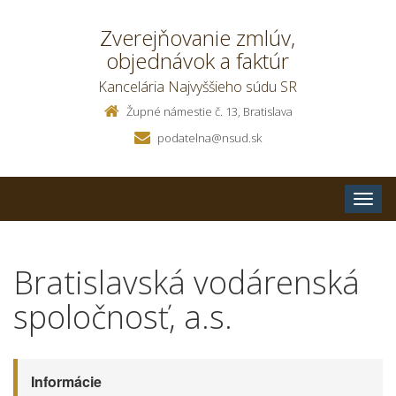
Zverejňovanie zmlúv,
objednávok a faktúr
Kancelária Najvyššieho súdu SR
Župné námestie č. 13, Bratislava
podatelna@nsud.sk
Toggle
naviga
Bratislavská vodárenská
spoločnosť, a.s.
Informácie