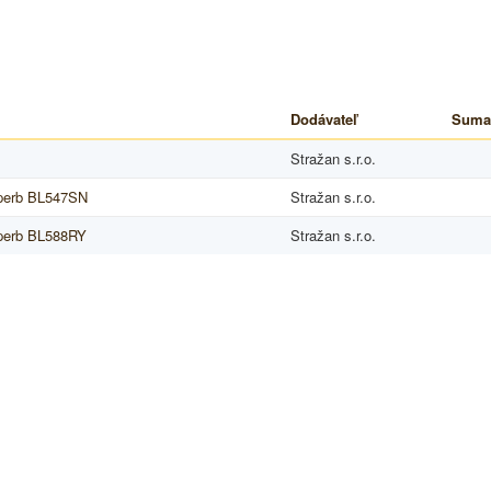
Dodávateľ
Suma
Stražan s.r.o.
perb BL547SN
Stražan s.r.o.
perb BL588RY
Stražan s.r.o.