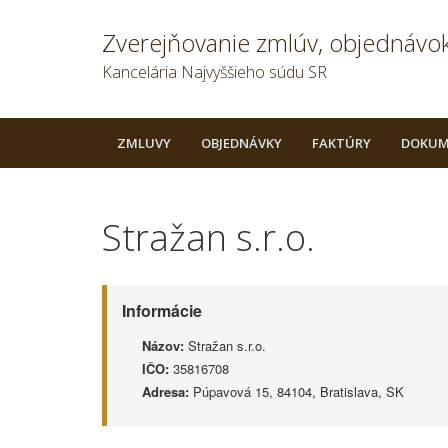
Zverejňovanie zmlúv, objednávok
Kancelária Najvyššieho súdu SR
ZMLUVY
OBJEDNÁVKY
FAKTÚRY
DOKUM
Stražan s.r.o.
Informácie
Názov:
Stražan s.r.o.
IČO:
35816708
Adresa:
Púpavová 15, 84104, Bratislava, SK